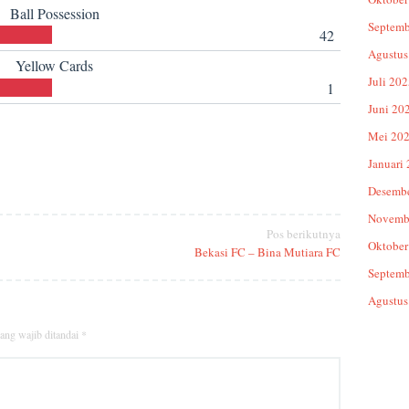
Ball Possession
Septemb
42
Agustus
Yellow Cards
Juli 20
1
Juni 20
Mei 20
Januari
Desemb
Novemb
Pos berikutnya
Oktober
Bekasi FC – Bina Mutiara FC
Septemb
Agustus
ang wajib ditandai
*