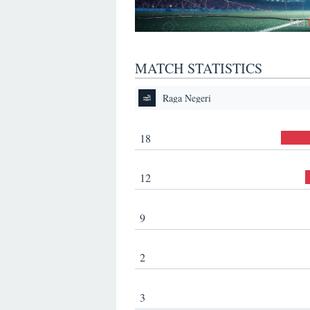
MATCH STATISTICS
Raga Negeri
18
12
9
2
3