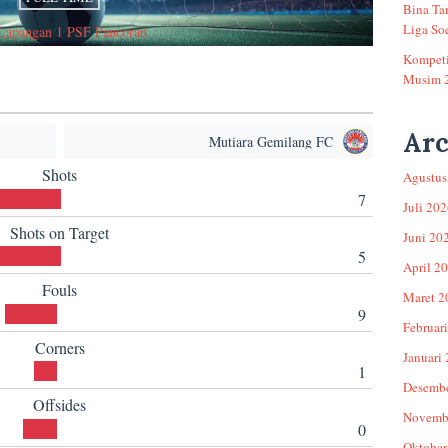
Bina Ta
Liga Soe
Lapangan 1 PSF Pancoran
Kompeti
Musim 
Arc
Mutiara Gemilang FC
Shots
Agustus
7
Juli 20
Shots on Target
Juni 20
5
April 2
Fouls
Maret 2
9
Februar
Corners
Januari
1
Desemb
Offsides
Novemb
0
Oktober