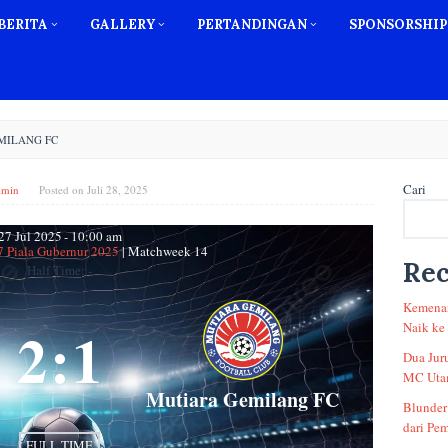
BERITA
GALLERY
PERTANDINGAN
SPONSORSHIP
MILANG FC
Cari
dmin
Posted on
Juli 28, 2025
27 Jul 2025
-
10:00 am
7 Piala Gubernur 2025
| Matchweek 14
Rec
Half Time: -
Kemenan
2
:
1
Naik ke
Dua Jur
MC Utam
Mutiara Gemilang FC
Blunder
dari Pem
FULL TIME