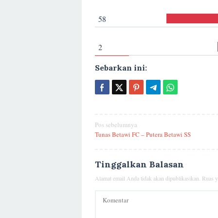
58
2
Sebarkan ini:
Navigasi
Pos sebelumnya
Tunas Betawi FC – Putera Betawi SS
pos
Tinggalkan Balasan
Alamat email Anda tidak akan dipublikasikan.
Ruas y