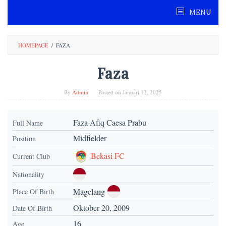
Skip
MENU
to
content
HOMEPAGE
/
FAZA
Faza
By
Admin
Posted on
Januari 12, 2025
Faza Afiq Caesa Prabu
Full Name
Midfielder
Position
Bekasi FC
Current Club
Nationality
Magelang
Place Of Birth
Oktober 20, 2009
Date Of Birth
16
Age