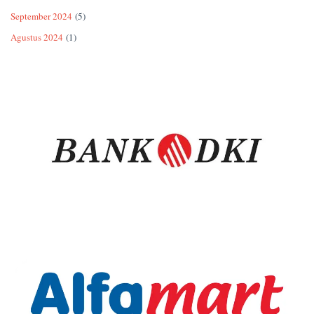
September 2024
(5)
Agustus 2024
(1)