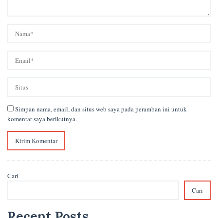
Simpan nama, email, dan situs web saya pada peramban ini untuk
komentar saya berikutnya.
Cari
Cari
Recent Posts