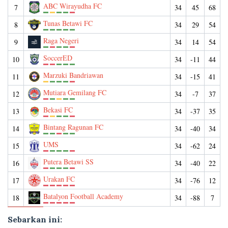
ABC Wirayudha FC
7
34
45
68
Tunas Betawi FC
8
34
29
54
Raga Negeri
9
34
14
54
SoccerED
10
34
-11
44
Marzuki Bandriawan
11
34
-15
41
Mutiara Gemilang FC
12
34
-7
37
Bekasi FC
13
34
-37
35
Bintang Ragunan FC
14
34
-40
34
UMS
15
34
-62
24
Putera Betawi SS
16
34
-40
22
Urakan FC
17
34
-76
12
Batalyon Football Academy
18
34
-88
7
Sebarkan ini: