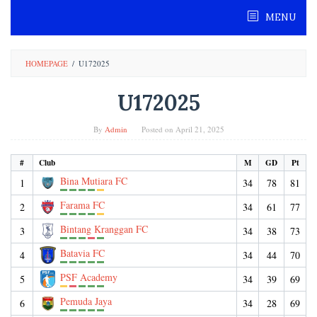
Skip
MENU
to
content
HOMEPAGE
/
U172025
U172025
By
Admin
Posted on
April 21, 2025
#
Club
M
GD
Pt
Bina Mutiara FC
1
34
78
81
Farama FC
2
34
61
77
Bintang Kranggan FC
3
34
38
73
Batavia FC
4
34
44
70
PSF Academy
5
34
39
69
Pemuda Jaya
6
34
28
69