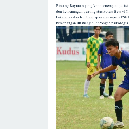
Bintang Ragunan yang kini menempati posisi 1
dua kemenangan penting atas Putera Betawi (1-
kekalahan dari tim-tim papan atas seperti PSF F
kemenangan itu menjadi dorongan psikologis 