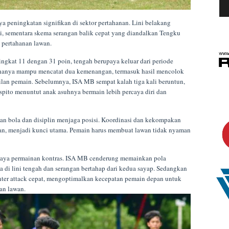
peningkatan signifikan di sektor pertahanan. Lini belakang
pi, sementara skema serangan balik cepat yang diandalkan Tengku
i pertahanan lawan.
ingkat 11 dengan 31 poin, tengah berupaya keluar dari periode
ka hanya mampu mencatat dua kemenangan, termasuk hasil mencolok
lan pemain. Sebelumnya, ISA MB sempat kalah tiga kali beruntun,
pito menuntut anak asuhnya bermain lebih percaya diri dan
an bola dan disiplin menjaga posisi. Koordinasi dan kekompakan
han, menjadi kunci utama. Pemain harus membuat lawan tidak nyaman
 gaya permainan kontras. ISA MB cenderung memainkan pola
a di lini tengah dan serangan bertahap dari kedua sayap. Sedangkan
unter attack cepat, mengoptimalkan kecepatan pemain depan untuk
an lawan.