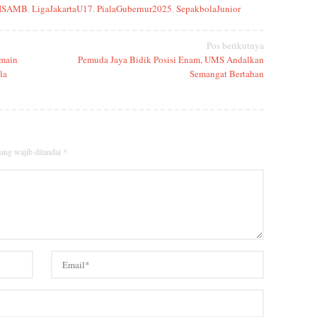
ISAMB
,
LigaJakartaU17
,
PialaGubernur2025
,
SepakbolaJunior
Pos berikutnya
emain
Pemuda Jaya Bidik Posisi Enam, UMS Andalkan
la
Semangat Bertahan
ang wajib ditandai
*