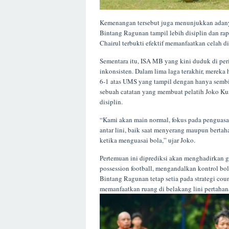
Kemenangan tersebut juga menunjukkan adanya 
Bintang Ragunan tampil lebih disiplin dan ra
Chairul terbukti efektif memanfaatkan celah d
Sementara itu, ISA MB yang kini duduk di per
inkonsisten. Dalam lima laga terakhir, mere
6-1 atas UMS yang tampil dengan hanya sembi
sebuah catatan yang membuat pelatih Joko Kus
disiplin.
“Kami akan main normal, fokus pada penguasa
antar lini, baik saat menyerang maupun berta
ketika menguasai bola,” ujar Joko.
Pertemuan ini diprediksi akan menghadirkan
possession football, mengandalkan kontrol bol
Bintang Ragunan tetap setia pada strategi co
memanfaatkan ruang di belakang lini pertahan