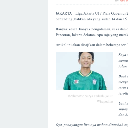
By
Aba M
JAKARTA – Liga Jakarta U17 Piala Gubernur 20
bertanding, bahkan ada yang sudah 14 dan 15 k
Banyak kesan, banyak pengalaman, suka dan du
Pancoran, Jakarta Selatan. Apa saja yang mere
Artikel ini akan disajikan dalam beberapa se
Saya s
menta
jalan
Buat 
menya
terus 
terpi
Ibrahimovic Surya Fadilah (ABC
Wirayudha)
Usul 
supay
dan be
Oya, penayangan live-nya mohon ditambah sup