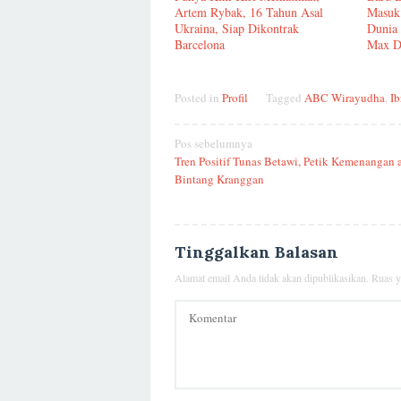
Artem Rybak, 16 Tahun Asal
Masuk 
Ukraina, Siap Dikontrak
Dunia 
Barcelona
Max D
Posted in
Profil
Tagged
ABC Wirayudha
,
Ib
Navigasi
Pos sebelumnya
Tren Positif Tunas Betawi, Petik Kemenangan a
pos
Bintang Kranggan
Tinggalkan Balasan
Alamat email Anda tidak akan dipublikasikan.
Ruas y