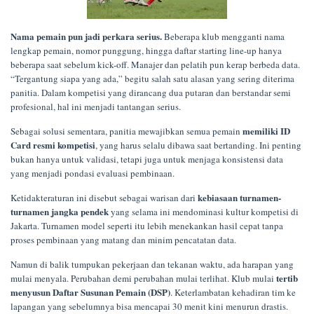
Nama pemain pun jadi perkara serius.
Beberapa klub mengganti nama
lengkap pemain, nomor punggung, hingga daftar starting line-up hanya
beberapa saat sebelum kick-off. Manajer dan pelatih pun kerap berbeda data.
“Tergantung siapa yang ada,” begitu salah satu alasan yang sering diterima
panitia. Dalam kompetisi yang dirancang dua putaran dan berstandar semi
profesional, hal ini menjadi tantangan serius.
memiliki ID
Sebagai solusi sementara, panitia mewajibkan semua pemain
Card resmi kompetisi
, yang harus selalu dibawa saat bertanding. Ini penting
bukan hanya untuk validasi, tetapi juga untuk menjaga konsistensi data
yang menjadi pondasi evaluasi pembinaan.
kebiasaan turnamen-
Ketidakteraturan ini disebut sebagai warisan dari
turnamen jangka pendek
yang selama ini mendominasi kultur kompetisi di
Jakarta. Turnamen model seperti itu lebih menekankan hasil cepat tanpa
proses pembinaan yang matang dan minim pencatatan data.
Namun di balik tumpukan pekerjaan dan tekanan waktu, ada harapan yang
tertib
mulai menyala. Perubahan demi perubahan mulai terlihat. Klub mulai
menyusun Daftar Susunan Pemain (DSP)
. Keterlambatan kehadiran tim ke
lapangan yang sebelumnya bisa mencapai 30 menit kini menurun drastis.