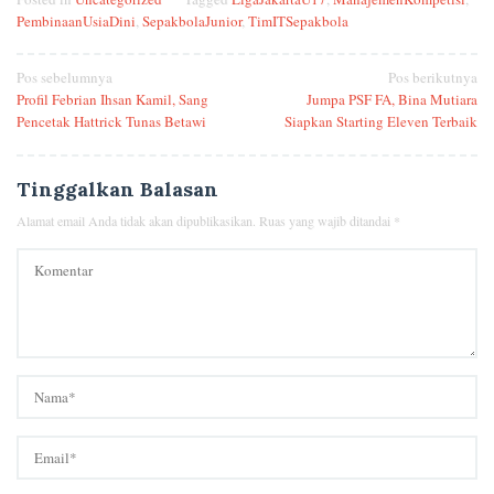
PembinaanUsiaDini
,
SepakbolaJunior
,
TimITSepakbola
Navigasi
Pos sebelumnya
Pos berikutnya
Profil Febrian Ihsan Kamil, Sang
Jumpa PSF FA, Bina Mutiara
pos
Pencetak Hattrick Tunas Betawi
Siapkan Starting Eleven Terbaik
Tinggalkan Balasan
Alamat email Anda tidak akan dipublikasikan.
Ruas yang wajib ditandai
*