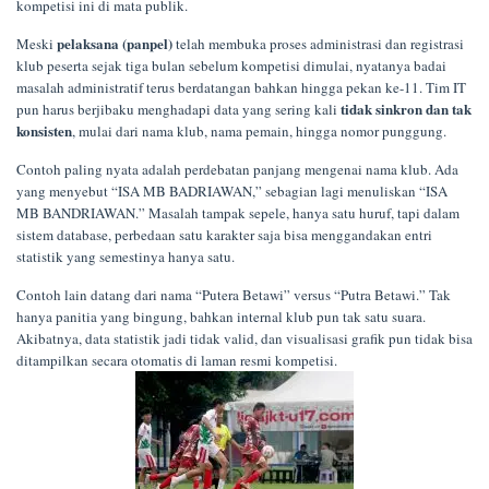
kompetisi ini di mata publik.
pelaksana (panpel)
Meski
telah membuka proses administrasi dan registrasi
klub peserta sejak tiga bulan sebelum kompetisi dimulai, nyatanya badai
masalah administratif terus berdatangan bahkan hingga pekan ke-11. Tim IT
tidak sinkron dan tak
pun harus berjibaku menghadapi data yang sering kali
konsisten
, mulai dari nama klub, nama pemain, hingga nomor punggung.
Contoh paling nyata adalah perdebatan panjang mengenai nama klub. Ada
yang menyebut “ISA MB BADRIAWAN,” sebagian lagi menuliskan “ISA
MB BANDRIAWAN.” Masalah tampak sepele, hanya satu huruf, tapi dalam
sistem database, perbedaan satu karakter saja bisa menggandakan entri
statistik yang semestinya hanya satu.
Contoh lain datang dari nama “Putera Betawi” versus “Putra Betawi.” Tak
hanya panitia yang bingung, bahkan internal klub pun tak satu suara.
Akibatnya, data statistik jadi tidak valid, dan visualisasi grafik pun tidak bisa
ditampilkan secara otomatis di laman resmi kompetisi.