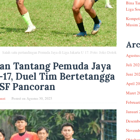
Bina Ta
Liga Soe
Kompeti
Musim 
Arc
Salah satu pertandingan Pemuda Jaya di Liga Jakarta U 17. Foto: Joko Dolok
Agustus
an Tantang Pemuda Jaya
Juli 20
U-17, Duel Tim Bertetangga
Juni 20
April 2
PSF Pancoran
Maret 2
auzi
Posted on
Agustus 30, 2025
Februar
Januari
Desemb
Novemb
Oktober