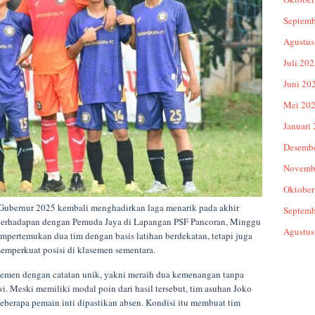
Septemb
Agustus
Juli 20
Juni 20
Mei 20
Januari
Desemb
Novemb
Oktober
Gubernur 2025 kembali menghadirkan laga menarik pada akhir
Septemb
berhadapan dengan Pemuda Jaya di Lapangan PSF Pancoran, Minggu
Agustus
mpertemukan dua tim dengan basis latihan berdekatan, tetapi juga
emperkuat posisi di klasemen sementara.
asemen dengan catatan unik, yakni meraih dua kemenangan tanpa
i. Meski memiliki modal poin dari hasil tersebut, tim asuhan Joko
eberapa pemain inti dipastikan absen. Kondisi itu membuat tim