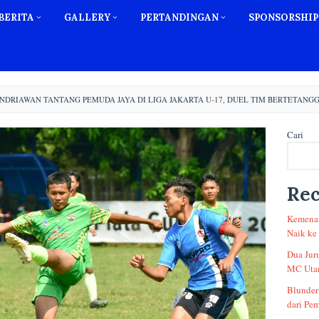
BERITA
GALLERY
PERTANDINGAN
SPONSORSHIP
ANDRIAWAN TANTANG PEMUDA JAYA DI LIGA JAKARTA U-17, DUEL TIM BERTETANGG
Cari
Rec
Kemenan
Naik ke
Dua Jur
MC Utam
Blunder
dari Pem