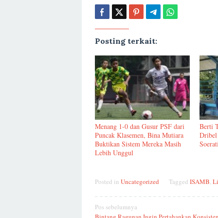
Posting terkait:
Menang 1-0 dan Gusur PSF dari
Berti 
Puncak Klasemen, Bina Mutiara
Dribel
Buktikan Sistem Mereka Masih
Soerat
Lebih Unggul
Posted in
Uncategorized
Tagged
ISAMB
,
L
Navigasi
Pos sebelumnya
Bintang Ragunan Ingin Pertahankan Konsistens