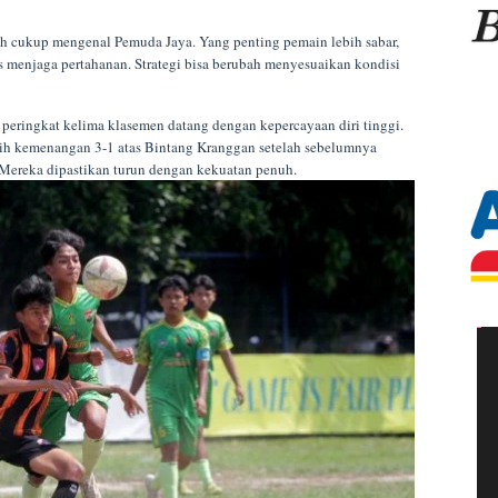
ah cukup mengenal Pemuda Jaya. Yang penting pemain lebih sabar,
s menjaga pertahanan. Strategi bisa berubah menyesuaikan kondisi
 peringkat kelima klasemen datang dengan kepercayaan diri tinggi.
aih kemenangan 3-1 atas Bintang Kranggan setelah sebelumnya
Mereka dipastikan turun dengan kekuatan penuh.