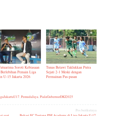
Tutuarima Soroti Kebiasaan
Tunas Betawi Taklukkan Putra
 Berlebihan Pemain Liga
Sejati 2-1 Meski dengan
in U-15 Jakarta 2026
Permainan Pas-pasan
igaJakartaU17
,
PemudaJaya
,
PialaGubernurDKI2025
Pos berikutnya
i saat
Bekasi FC Tantang PSF Academy di Liga Jakarta U-17,