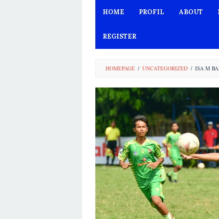
Skip
HOME
PROFIL
ABOUT
to
content
REGISTER
HOMEPAGE
/
UNCATEGORIZED
/
ISA M B