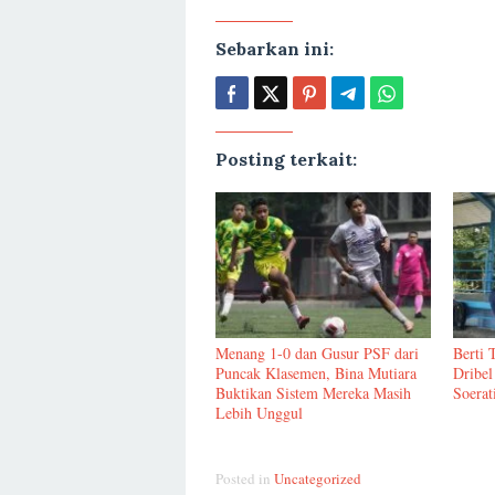
Sebarkan ini:
Posting terkait:
Menang 1-0 dan Gusur PSF dari
Berti 
Puncak Klasemen, Bina Mutiara
Dribel
Buktikan Sistem Mereka Masih
Soerat
Lebih Unggul
Posted in
Uncategorized