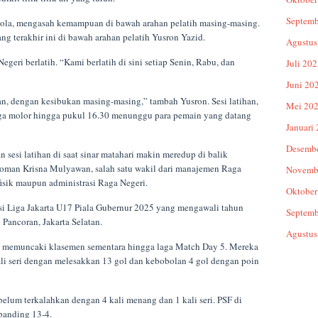
Septemb
 bola, mengasah kemampuan di bawah arahan pelatih masing-masing.
ang terakhir ini di bawah arahan pelatih Yusron Yazid.
Agustus
geri berlatih. “Kami berlatih di sini setiap Senin, Rabu, dan
Juli 20
Juni 20
an, dengan kesibukan masing-masing,” tambah Yusron. Sesi latihan,
Mei 20
ga molor hingga pukul 16.30 menunggu para pemain yang datang
Januari
Desemb
esi latihan di saat sinar matahari makin meredup di balik
oman Krisna Mulyawan, salah satu wakil dari manajemen Raga
Novemb
isik maupun administrasi Raga Negeri.
Oktober
isi Liga Jakarta U17 Piala Gubernur 2025 yang mengawali tahun
Septemb
Pancoran, Jakarta Selatan.
Agustus
n memuncaki klasemen sementara hingga laga Match Day 5. Mereka
i seri dengan melesakkan 13 gol dan kebobolan 4 gol dengan poin
elum terkalahkan dengan 4 kali menang dan 1 kali seri. PSF di
rbanding 13-4.