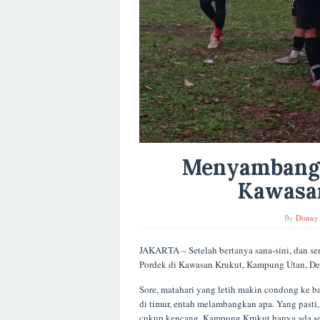
Menyambangi
Kawasa
By
Donny 
JAKARTA – Setelah bertanya sana-sini, dan se
Pordek di Kawasan Krukut, Kampung Utan, De
Sore, matahari yang letih makin condong ke b
di timur, entah melambangkan apa. Yang pasti,
cukup kencang, Kampung Krukut hanya ada sedik