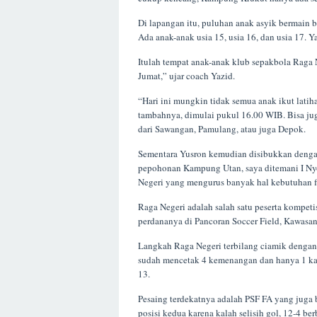
Di lapangan itu, puluhan anak asyik bermain
Ada anak-anak usia 15, usia 16, dan usia 17. Y
Itulah tempat anak-anak klub sepakbola Raga Ne
Jumat,” ujar coach Yazid.
“Hari ini mungkin tidak semua anak ikut latih
tambahnya, dimulai pukul 16.00 WIB. Bisa ju
dari Sawangan, Pamulang, atau juga Depok.
Sementara Yusron kemudian disibukkan dengan s
pepohonan Kampung Utan, saya ditemani I Ny
Negeri yang mengurus banyak hal kebutuhan f
Raga Negeri adalah salah satu peserta kompet
perdananya di Pancoran Soccer Field, Kawasan 
Langkah Raga Negeri terbilang ciamik denga
sudah mencetak 4 kemenangan dan hanya 1 kal
13.
Pesaing terdekatnya adalah PSF FA yang juga b
posisi kedua karena kalah selisih gol, 12-4 be