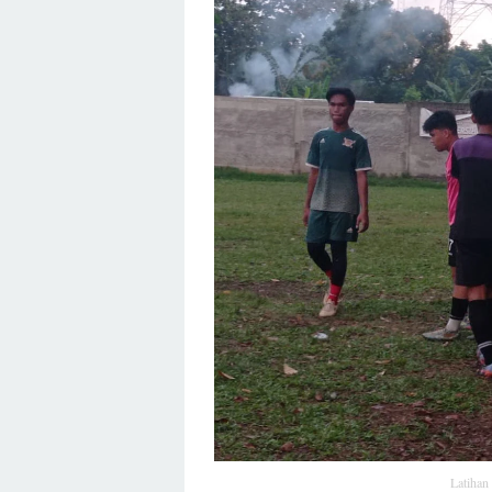
Latihan 