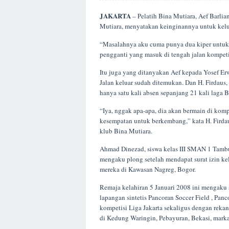
JAKARTA
– Pelatih Bina Mutiara, Aef Barlia
Mutiara, menyatakan keinginannya untuk kel
“Masalahnya aku cuma punya dua kiper untuk Li
pengganti yang masuk di tengah jalan kompeti
Itu juga yang ditanyakan Aef kepada Yosef Er
Jalan keluar sudah ditemukan. Dan H. Firdaus
hanya satu kali absen sepanjang 21 kali laga B
“Iya, nggak apa-apa, dia akan bermain di komp
kesempatan untuk berkembang,” kata H. Fird
klub Bina Mutiara.
Ahmad Dinezad, siswa kelas III SMAN 1 Tambu
mengaku plong setelah mendapat surat izin k
mereka di Kawasan Nagreg, Bogor.
Remaja kelahiran 5 Januari 2008 ini mengaku s
lapangan sintetis Pancoran Soccer Field , Panc
kompetisi Liga Jakarta sekaligus dengan reka
di Kedung Waringin, Pebayuran, Bekasi, marka