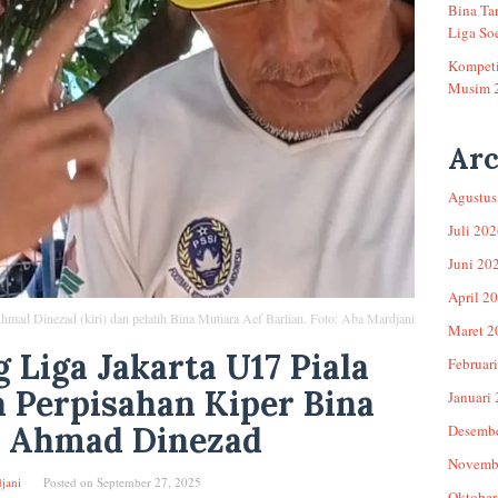
Bina Ta
Liga Soe
Kompeti
Musim 
Arc
Agustus
Juli 20
Juni 20
April 2
hmad Dinezad (kiri) dan pelatih Bina Mutiara Aef Barlian. Foto: Aba Mardjani
Maret 2
 Liga Jakarta U17 Piala
Februar
 Perpisahan Kiper Bina
Januari
a Ahmad Dinezad
Desemb
Novemb
jani
Posted on
September 27, 2025
Oktober