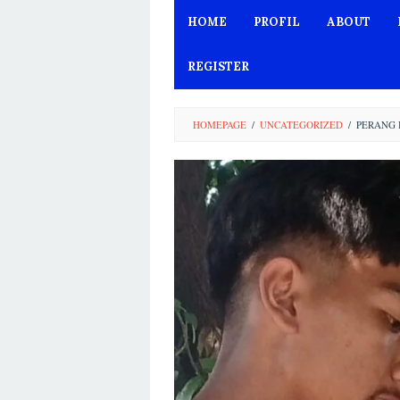
Skip
HOME
PROFIL
ABOUT
to
content
REGISTER
HOMEPAGE
/
UNCATEGORIZED
/
PERANG 