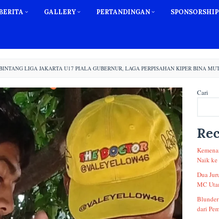
BERITA
GALLERY
PERTANDINGAN
SPONSORSHIP
BINTANG LIGA JAKARTA U17 PIALA GUBERNUR, LAGA PERPISAHAN KIPER BINA M
Cari
Rec
Kemenan
Naik ke
Dua Jur
MC Utam
Blunder
dari Pem