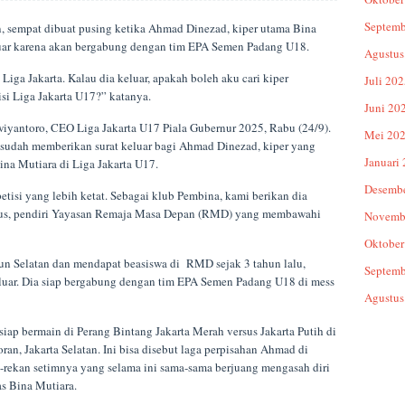
Septemb
n, sempat dibuat pusing ketika Ahmad Dinezad, kiper utama Bina
uar karena akan bergabung dengan tim EPA Semen Padang U18.
Agustus
ga Jakarta. Kalau dia keluar, apakah boleh aku cari kiper
Juli 20
si Liga Jakarta U17?” katanya.
Juni 20
wiyantoro, CEO Liga Jakarta U17 Piala Gubernur 2025, Rabu (24/9).
Mei 20
, sudah memberikan surat keluar bagi Ahmad Dinezad, kiper yang
Januari
ina Mutiara di Liga Jakarta U17.
Desemb
etisi yang lebih ketat. Sebagai klub Pembina, kami berikan dia
aus, pendiri Yayasan Remaja Masa Depan (RMD) yang membawahi
Novemb
Oktober
n Selatan dan mendapat beasiswa di RMD sejak 3 tahun lalu,
Septemb
eluar. Dia siap bergabung dengan tim EPA Semen Padang U18 di mess
Agustus
iap bermain di Perang Bintang Jakarta Merah versus Jakarta Putih di
oran, Jakarta Selatan. Ini bisa disebut laga perpisahan Ahmad di
n-rekan setimnya yang selama ini sama-sama berjuang mengasah diri
s Bina Mutiara.