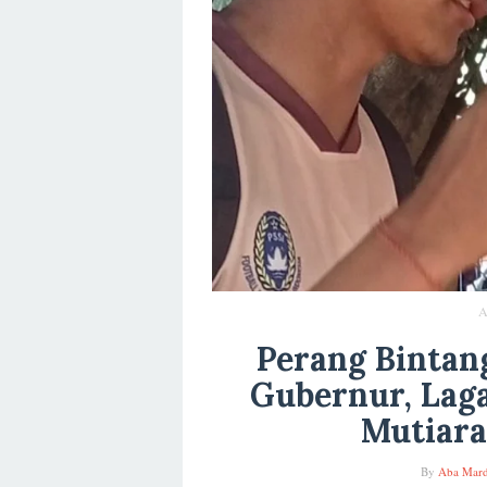
A
Perang Bintang
Gubernur, Laga
Mutiar
By
Aba Mard