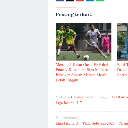
Posting terkait:
Menang 1-0 dan Gusur PSF dari
Berti 
Puncak Klasemen, Bina Mutiara
Dribel
Buktikan Sistem Mereka Masih
Soerat
Lebih Unggul
Posted in
Uncategorized
Tagged
Aef Barlia
Liga Jakarta U17
Navigasi
Pos sebelumnya
Liga Jakarta U17 Piala Gubernur 2025 – Perang
pos