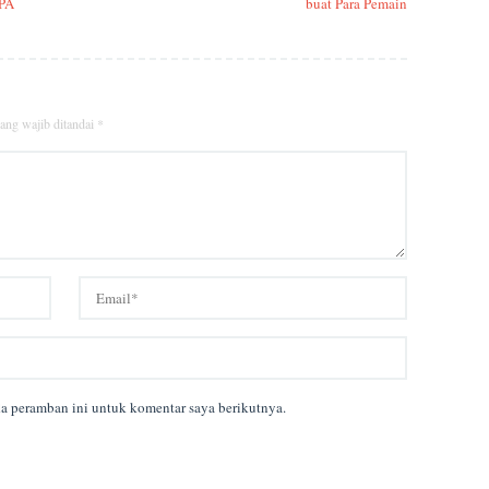
EPA
buat Para Pemain
ang wajib ditandai
*
da peramban ini untuk komentar saya berikutnya.