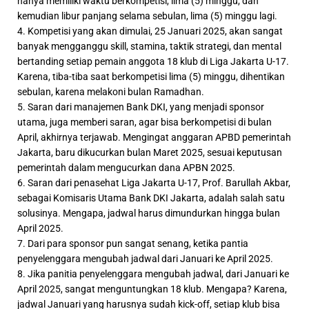
hanya memiliki waktu berkompetisi, lima (5) minggu, dan
kemudian libur panjang selama sebulan, lima (5) minggu lagi.
4. Kompetisi yang akan dimulai, 25 Januari 2025, akan sangat
banyak mengganggu skill, stamina, taktik strategi, dan mental
bertanding setiap pemain anggota 18 klub di Liga Jakarta U-17.
Karena, tiba-tiba saat berkompetisi lima (5) minggu, dihentikan
sebulan, karena melakoni bulan Ramadhan.
5. Saran dari manajemen Bank DKI, yang menjadi sponsor
utama, juga memberi saran, agar bisa berkompetisi di bulan
April, akhirnya terjawab. Mengingat anggaran APBD pemerintah
Jakarta, baru dikucurkan bulan Maret 2025, sesuai keputusan
pemerintah dalam mengucurkan dana APBN 2025.
6. Saran dari penasehat Liga Jakarta U-17, Prof. Barullah Akbar,
sebagai Komisaris Utama Bank DKI Jakarta, adalah salah satu
solusinya. Mengapa, jadwal harus dimundurkan hingga bulan
April 2025.
7. Dari para sponsor pun sangat senang, ketika pantia
penyelenggara mengubah jadwal dari Januari ke April 2025.
8. Jika panitia penyelenggara mengubah jadwal, dari Januari ke
April 2025, sangat menguntungkan 18 klub. Mengapa? Karena,
jadwal Januari yang harusnya sudah kick-off, setiap klub bisa